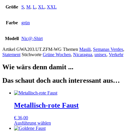
Größe
S
,
M
,
L
,
XL
,
XXL
Farbe
grün
Modell
Nic@-Shirt
Artikel
GWA203.UT.ZFM-WG
Themen
Masili
,
Semanas Verdes
,
Statement
Stichworte
Grüne Wochen
,
Nicaragua
,
unisex
,
Verkehr
Wie wärs denn damit ...
Das schaut doch auch interessant aus…
Metallisch-rote Faust
€
36,00
Ausführung wählen
Dieses