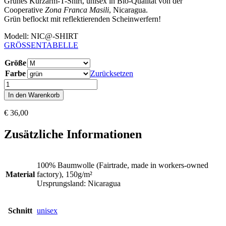
Grünes Kurzarm-T-Shirt, unisex in Bio-Qualität von der
Cooperative
Zona Franca Masili
, Nicaragua.
Grün beflockt mit reflektierenden Scheinwerfern!
Modell: NIC@-SHIRT
GRÖSSENTABELLE
Größe
Farbe
Zurücksetzen
Auto
Smash
In den Warenkorb
Menge
€
36,00
Zusätzliche Informationen
100% Baumwolle (Fairtrade, made in workers-owned
Material
factory), 150g/m²
Ursprungsland: Nicaragua
Schnitt
unisex