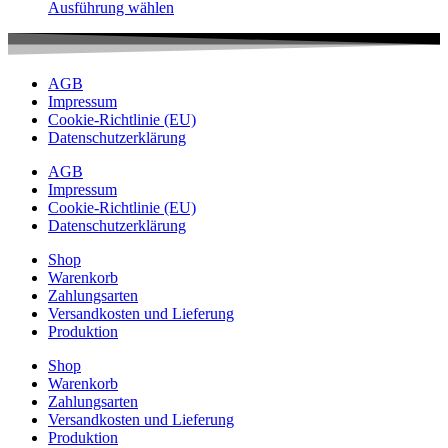
Ausführung wählen
Die
werden
Dieses
Optionen
Produkt
können
weist
auf
mehrere
AGB
der
Varianten
Impressum
Produktseite
auf.
Cookie-Richtlinie (EU)
gewählt
Die
Datenschutzerklärung
werden
Optionen
können
AGB
auf
Impressum
der
Cookie-Richtlinie (EU)
Produktseite
Datenschutzerklärung
gewählt
werden
Shop
Warenkorb
Zahlungsarten
Versandkosten und Lieferung
Produktion
Shop
Warenkorb
Zahlungsarten
Versandkosten und Lieferung
Produktion