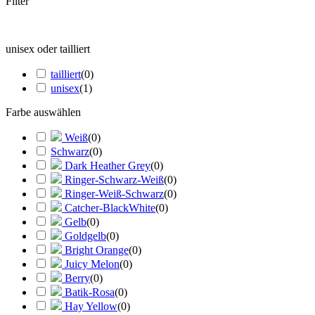
Filter
unisex oder tailliert
tailliert
(
0
)
unisex
(
1
)
Farbe auswählen
Weiß
(
0
)
Schwarz
(
0
)
Dark Heather Grey
(
0
)
Ringer-Schwarz-Weiß
(
0
)
Ringer-Weiß-Schwarz
(
0
)
Catcher-BlackWhite
(
0
)
Gelb
(
0
)
Goldgelb
(
0
)
Bright Orange
(
0
)
Juicy Melon
(
0
)
Berry
(
0
)
Batik-Rosa
(
0
)
Hay Yellow
(
0
)