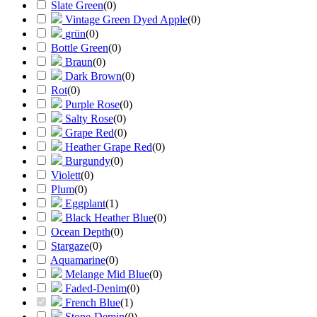
Slate Green
(
0
)
Vintage Green Dyed Apple
(
0
)
grün
(
0
)
Bottle Green
(
0
)
Braun
(
0
)
Dark Brown
(
0
)
Rot
(
0
)
Purple Rose
(
0
)
Salty Rose
(
0
)
Grape Red
(
0
)
Heather Grape Red
(
0
)
Burgundy
(
0
)
Violett
(
0
)
Plum
(
0
)
Eggplant
(
1
)
Black Heather Blue
(
0
)
Ocean Depth
(
0
)
Stargaze
(
0
)
Aquamarine
(
0
)
Melange Mid Blue
(
0
)
Faded-Denim
(
0
)
French Blue
(
1
)
Stone-Demin
(
0
)