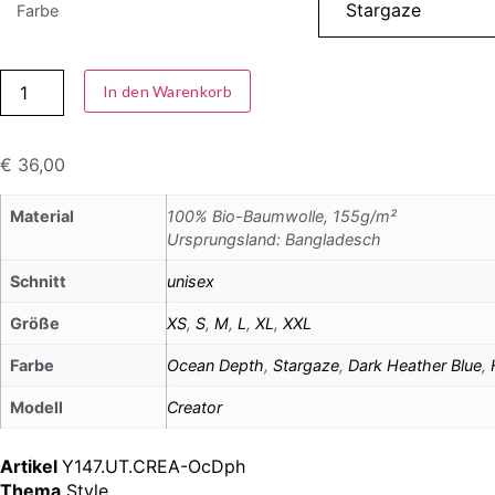
Farbe
In den Warenkorb
€
36,00
Material
100% Bio-Baumwolle, 155g/m²
Ursprungsland: Bangladesch
Schnitt
unisex
Größe
XS
,
S
,
M
,
L
,
XL
,
XXL
Farbe
Ocean Depth
,
Stargaze
,
Dark Heather Blue
,
Modell
Creator
Artikel
Y147.UT.CREA-OcDph
Thema
Style